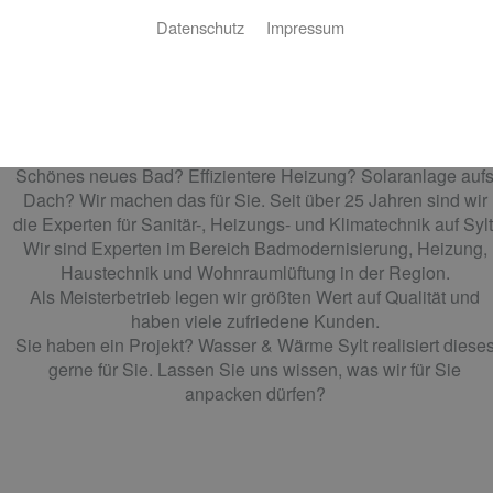
Datenschutz
Impressum
Wasser & Wärme Sylt
Wir sind Ihr Experte für Sanitärtechnik,
Heizungsinstallation und Klimatechnik auf Sylt
Schönes neues Bad? Effizientere Heizung? Solaranlage auf
Dach? Wir machen das für Sie. Seit über 25 Jahren sind wir
die Experten für Sanitär-, Heizungs- und Klimatechnik auf Sylt
Wir sind Experten im Bereich Badmodernisierung, Heizung,
Haustechnik und Wohnraumlüftung in der Region.
Als Meisterbetrieb legen wir größten Wert auf Qualität und
haben viele zufriedene Kunden.
Sie haben ein Projekt? Wasser & Wärme Sylt realisiert diese
gerne für Sie. Lassen Sie uns wissen, was wir für Sie
anpacken dürfen?