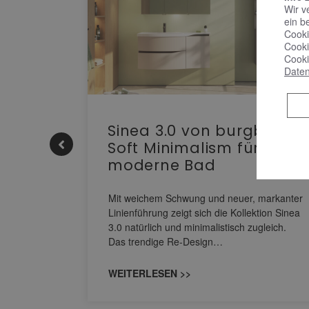
Wir v
ein b
Cooki
Cooki
Cooki
Daten
e |
Sinea 3.0 von burgbad:
Soft Minimalism für das
moderne Bad
nskomfort
s
Mit weichem Schwung und neuer, markanter
M NEO
Linienführung zeigt sich die Kollektion Sinea
owohl zum
3.0 natürlich und minimalistisch zugleich.
Das trendige Re-Design…
WEITERLESEN >>