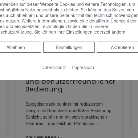
erwenden auf dieser Webseite Cookies und weitere Technologien, um 
estmögliches Nutzungserlebnis zu bieten. Sie können das Setzen von
es auch ablehnen und unsere Seite nur mit den technisch notwendige
es nutzen. Weitere Informationen, sowie eine detaillierte Übersicht der
es und eingesetzten Technologien finden Sie in unserer
schutzerklärung
. Sie können Ihre
Einstellungen
jederzeit ändern.
Ablehnen
Ablehnen
Einstellungen
Akzeptieren
KEUCO PHÖNIX –
Spiegelschrank punktet
Datenschutz
Impressum
mit reduziertem Design
und benutzerfreundlicher
Bedienung
Spiegelschrank punktet mit reduziertem
Design und benutzerfreundlicher Bedienung
Schlicht, schön und mit vielen praktischen
Features – das zeichnet Phönix aus.…
WEITERLESEN >>