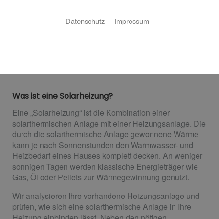
Solarenergie ist ein Thema, das nicht nur beim Neubau
Datenschutz
Impressum
in Betracht gezogen werden sollte. Auch bei einer
Sanierung kann die Heizung durch solarthermische
Anlagen aufgerüstet werden. Wasser & Wärme Sylt
GmbH & Co.KG bietet Ihnen eine umfassende Beratung
und macht das passende Angebot.
Was ist eine Solarheizung?
Eine „Solarheizung“ ist die Kombination einer
solarthermischen Anlage mit einer Heizungsanlage. Die
durch die solarthermische Anlage gewonnene Wärme
kann je nach Sonnenstunden den Warmwasser- und
Heizbedarf eines Hauses komplett decken. An weniger
sonnigen Tagen werden klassische Energieträger wie
Gas, Öl oder Pellets zur Wärmegewinnung genutzt.
Wir analysieren Ihre vorhandene Heizungsanlage und
prüfen, wie sich eine solarthermische Anlage in Ihre
Heizung einbinden lässt. Neben den nötigen