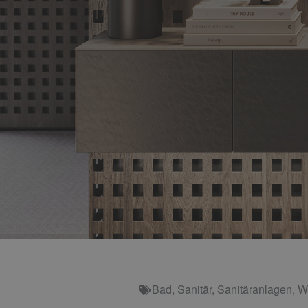
Bad
,
Sanitär
,
Sanitäranlagen
,
W