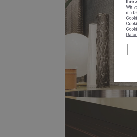
Ihre 
Wir v
ein b
Cooki
Cooki
Cooki
Daten